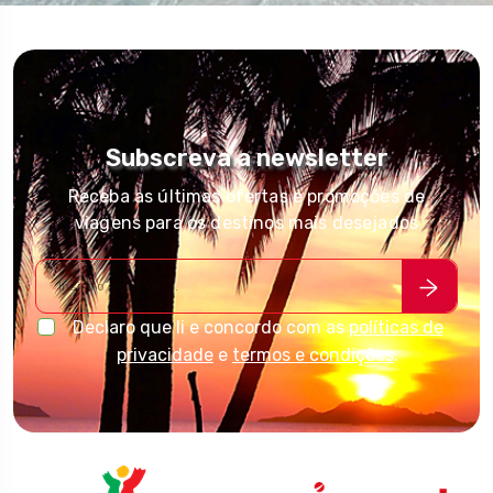
Subscreva a newsletter
Receba as últimas ofertas e promoções de
viagens para os destinos mais desejados
Declaro que li e concordo com as
políticas de
privacidade
e
termos e condições
.