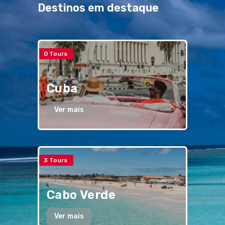
Destinos em destaque
0 Tours
Cuba
Ver mais
3 Tours
Cabo Verde
Ver mais