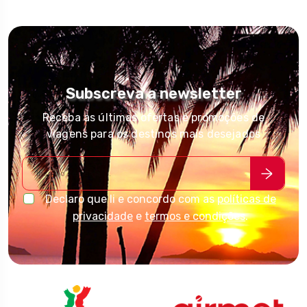
Subscreva a newsletter
Receba as últimas ofertas e promoções de
viagens para os destinos mais desejados
Declaro que li e concordo com as
políticas de
privacidade
e
termos e condições
.