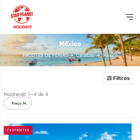
México
PACOTES DE FÉRIAS
Caraibas
México
PARQUES
TEMÁTICOS
Filtros
Mostrando 1–4 de 4
Preço Menor
7 A 21 NOITES