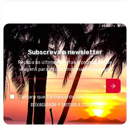
Subscreva a newsletter
Receba as últimas ofertas e promoções de
viagens para os destinos mais desejados
Declaro que li e concordo com as
políticas de
privacidade
e
termos e condições
.