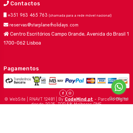
Contactos
+351 963 465 763
(chamada para a rede móvel nacional)
reservas@starplanetholidays.com
Centro Escritórios Campo Grande, Avenida do Brasil 1
1700-062 Lisboa
Pagamentos
© WebSite | RNAVT 12481 | By
CodeMind.pt
- Parceiro Digital
desde 2025. TOP 5% Melhores PME