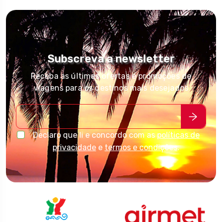
Subscreva a newsletter
Receba as últimas ofertas e promoções de
viagens para os destinos mais desejados
Declaro que li e concordo com as
políticas de
privacidade
e
termos e condições
.