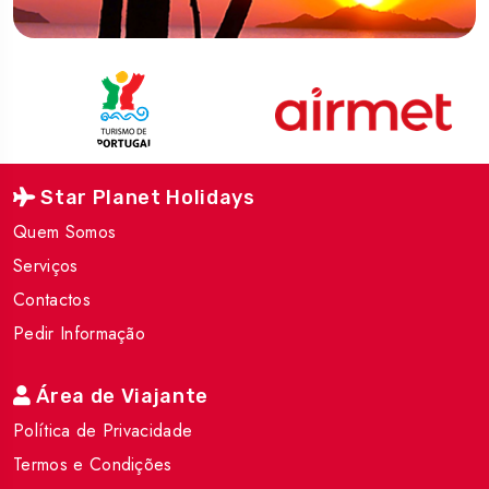
Star Planet Holidays
Quem Somos
Serviços
Contactos
Pedir Informação
Área de Viajante
Política de Privacidade
Termos e Condições