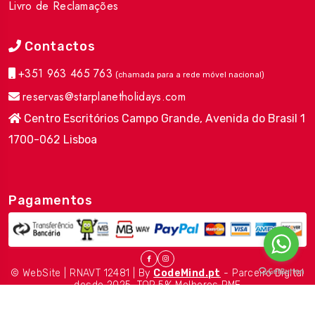
Livro de Reclamações
Contactos
+351 963 465 763
(chamada para a rede móvel nacional)
reservas@starplanetholidays.com
Centro Escritórios Campo Grande, Avenida do Brasil 1
1700-062 Lisboa
Pagamentos
© WebSite | RNAVT 12481 | By
CodeMind.pt
- Parceiro Digital
desde 2025. TOP 5% Melhores PME