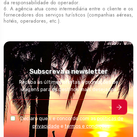
da responsabilidade do operador.
6. A agência atua como intermediária entre o cliente e os
fornecedores dos serviços turísticos (companhias aéreas,
hotéis, operadores, etc.).
Subscreva a newsletter
Receba as últimas ofertas e promoções de
viagens para os destinos mais desejados
Declaro que li e concordo com as
políticas de
privacidade
e
termos e condições
.